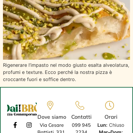
Rigenerare l’impasto nel modo giusto esalta alveolatura,
profumi e texture. Ecco perché la nostra pizza è
croccante fuori e soffice dentro.
Dove siamo
Contatti
Orari
Via Cesare
099 945
Lun:
Chiuso
Battisti, 331,
2234
Mar–Dom: