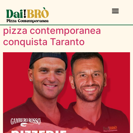
Dai!Brò premiata dal
Gambero Rosso: la nostra
pizza contemporanea
conquista Taranto